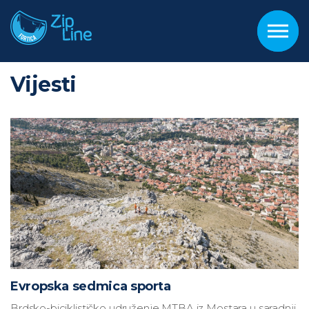
Skip to the content
Vijesti
Evropska sedmica sporta
Brdsko-biciklističko udruženje MTBA iz Mostara u saradnji