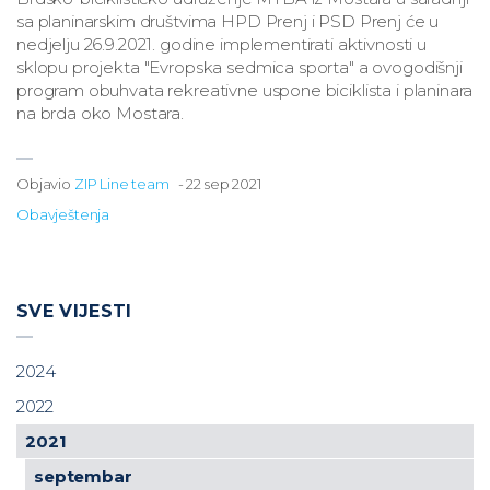
sa planinarskim društvima HPD Prenj i PSD Prenj će u
nedjelju 26.9.2021. godine implementirati aktivnosti u
sklopu projekta "Evropska sedmica sporta" a ovogodišnji
program obuhvata rekreativne uspone biciklista i planinara
na brda oko Mostara.
Objavio
ZIP Line team
-
22 sep 2021
Obavještenja
SVE VIJESTI
2024
2022
2021
septembar