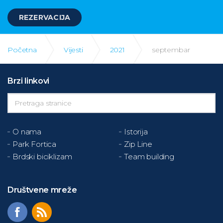
REZERVACIJA
Početna
Vijesti
2021
septembar
Brzi linkovi
O nama
Istorija
Park Fortica
Zip Line
Brdski biciklizam
Team building
Društvene mreže