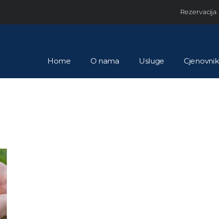
Skip to the content
Rezervacija
Home
O nama
Usluge
Cjenovnik