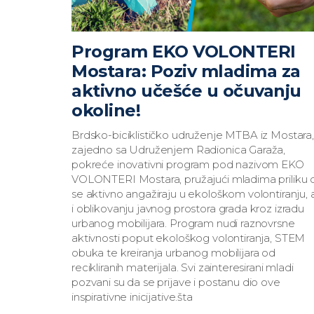
Program EKO VOLONTERI
Mostara: Poziv mladima za
aktivno učešće u očuvanju
okoline!
Brdsko-biciklističko udruženje MTBA iz Mostara,
zajedno sa Udruženjem Radionica Garaža,
pokreće inovativni program pod nazivom EKO
VOLONTERI Mostara, pružajući mladima priliku 
se aktivno angažiraju u ekološkom volontiranju, a
i oblikovanju javnog prostora grada kroz izradu
urbanog mobilijara. Program nudi raznovrsne
aktivnosti poput ekološkog volontiranja, STEM
obuka te kreiranja urbanog mobilijara od
recikliranih materijala. Svi zainteresirani mladi
pozvani su da se prijave i postanu dio ove
inspirativne inicijative.šta