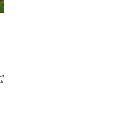
da
li