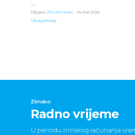
Objavio
ZIP Line team
-
14 mar 2024
Obavještenja
Zimsko
Radno vrijeme
U periodu zimskog računanja vre