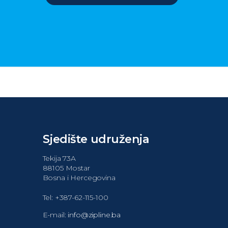
Sjedište udruženja
Tekija 73A
88105 Mostar
Bosna i Hercegovina
Tel: +387-62-115-100
E-mail:
info@zipline.ba