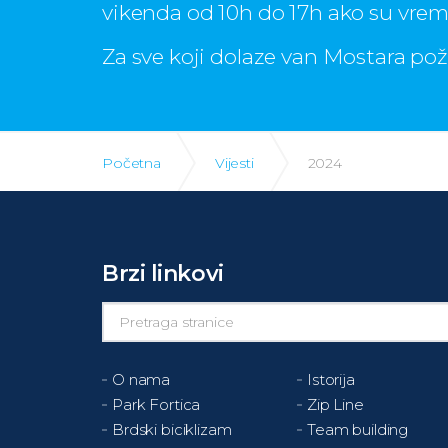
vikenda od 10h do 17h ako su vreme
Za sve koji dolaze van Mostara pože
Početna
Vijesti
2024
Brzi linkovi
O nama
Istorija
Park Fortica
Zip Line
Brdski biciklizam
Team building