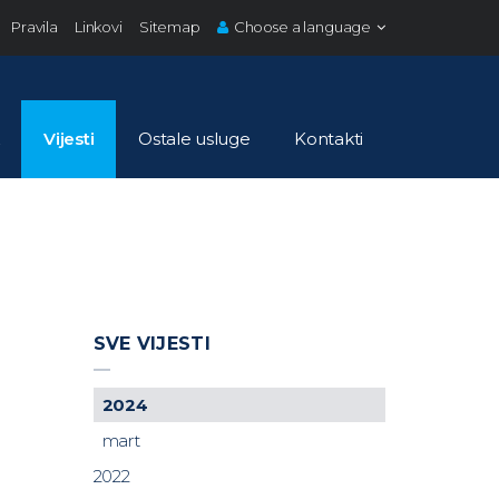
Pravila
Linkovi
Sitemap
Choose a language
Vijesti
Ostale usluge
Kontakti
SVE VIJESTI
2024
mart
2022